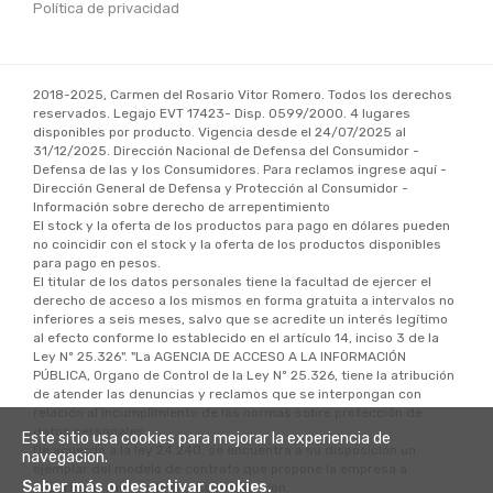
Política de privacidad
2018-2025, Carmen del Rosario Vitor Romero. Todos los derechos
reservados. Legajo EVT 17423- Disp. 0599/2000. 4 lugares
disponibles por producto. Vigencia desde el 24/07/2025 al
31/12/2025. Dirección Nacional de Defensa del Consumidor -
Defensa de las y los Consumidores. Para reclamos ingrese aquí -
Dirección General de Defensa y Protección al Consumidor -
Información sobre derecho de arrepentimiento
El stock y la oferta de los productos para pago en dólares pueden
no coincidir con el stock y la oferta de los productos disponibles
para pago en pesos.
El titular de los datos personales tiene la facultad de ejercer el
derecho de acceso a los mismos en forma gratuita a intervalos no
inferiores a seis meses, salvo que se acredite un interés legítimo
al efecto conforme lo establecido en el artículo 14, inciso 3 de la
Ley Nº 25.326". "La AGENCIA DE ACCESO A LA INFORMACIÓN
PÚBLICA, Organo de Control de la Ley Nº 25.326, tiene la atribución
de atender las denuncias y reclamos que se interpongan con
relación al incumplimiento de las normas sobre protección de
datos personales.
Este sitio usa cookies para mejorar la experiencia de
De acuerdo a la ley 24.240, se encuentra a su disposición un
navegacion.
ejemplar del modelo de contrato que propone la empresa a
Saber más o desactivar cookies.
suscribir al momento de la contratación.