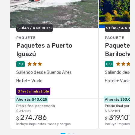
5 DÍAS / 4 NOCHES
5 DÍAS / 4 NOC
PAQUETE
PAQUETE
Paquetes a Puerto
Paquetes 
Iguazú
Bariloche
7.8
8.8
Saliendo desde Buenos Aires
Saliendo desde
Hotel + Vuelo
Hotel + Vuelo
Oferta Imbatible
Ahorrás
$43.025
Ahorrás
$53.07
Precio final por persona
Precio final por p
$ 317.811
$ 372.181
274.786
319.107
$
$
Incluye impuestos, tasas y cargos
Incluye impuestos,